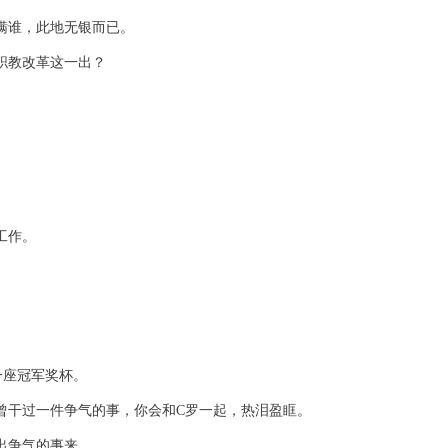
瞒谁，此地无银而已。
职教改革这一出？
工作。
一座冠军奖杯。
曾干过一件争气的事，你会和C罗一起，热泪盈眶。
出争气的事来。