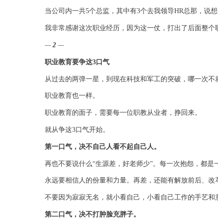
当公司内一共
5
个总监，其中有
3
个去我领导
HR
总那，说想
我非常感谢这次职业经历，因为这一仗，打出了后面整个
—
2
—
职业教育要争这3口气
从过去的两弹一星，到现在科技和军工的突破，哪一次不
职业教育也一样。
职业教育的面子，需要每一位职教从业者，挣回来。
就从争这
3
口气开始。
第一口气，决不自己人看不起自己人。
再也不要说什么“生源差，好老师少”。
每一次抱怨，都是
永远要相信人的份量和力量。
再差，还能有解放前后、改
不要因为寂寂无名，就小看自己，小看自己工作的手艺和
第二口气，决不打肿脸充胖子。