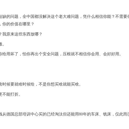
短缺的问题，全中国都没解决这个老大难问题，凭什么相信你能？不需要
，你的价值在哪里？
？我原来这些东西放哪？
难。
你给用坏了，怕你再出个安全问题，压根就不相信你会用、会好好用。
啥时候要就啥时候给，不是你想买啥就能买啥。
更不能打折。
钱从德国总部培训中心买的已经淘汰但还能用
80
年的车床、铣床，仅此而