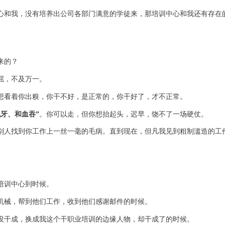
心和我，没有培养出公司各部门满意的学徒来，那培训中心和我还有存在
来的？
屈，不及万一。
想看着你出糗，你干不好，是正常的，你干好了，才不正常。
脱牙、和血吞”
。你可以走，但你想抬起头，迟早，饶不了一场硬仗。
别人找到你工作上一丝一毫的毛病。直到现在，但凡我见到粗制滥造的工
培训中心到时候。
机械，帮到他们工作，收到他们感谢邮件的时候。
没干成，换成我这个干职业培训的边缘人物，却干成了的时候。