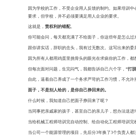
因为学校的工作，不受企业用人反馈的制约。如果培训中
要求，但学校，并不必须要满足用人企业的要求。
这就是，
责权利的错配
。
你可能会问，每天都充满了不给面子，你这些年是怎么过
跟你讲实话，辞职的念头，我有过无数次。这写出来的委
因为所有人都用鸡蛋里挑骨头的眼光在求疵你的工作，都
但每次面对问题，生完闷气，我都告诉自己六个字，
“打
自此，逼着自己养成了一个务求严苛的工作习惯，不允许
面子，不是别人给的，是你自己挣回来的。
什么时候，我知道自己把面子挣回来了呢？
当同事把亲戚家的孩子，甚至自己的亲儿子，想办法送进
当给机械工程师培训完自动控制、给自动化工程师培训完
当公司一个能源管理的项目，先后分
3
年换了
3
个负责人都