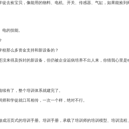
学徒去捡宝贝，像能用的物料、电机、开关、传感器、气缸，如果能捡到
、电的技能。
？
学校那么多资金支持和新设备的？
还没来得及拆封的新设备，但仍被企业诟病培养不出人来，你猜我心里是
。
。
陆续有了，整个培训体系就建完了。
训师和学徒就口耳相传，一次一个样，绝对不行。
做成活页式的培训手册。培训手册，承载了培训师的培训模型、培训流程