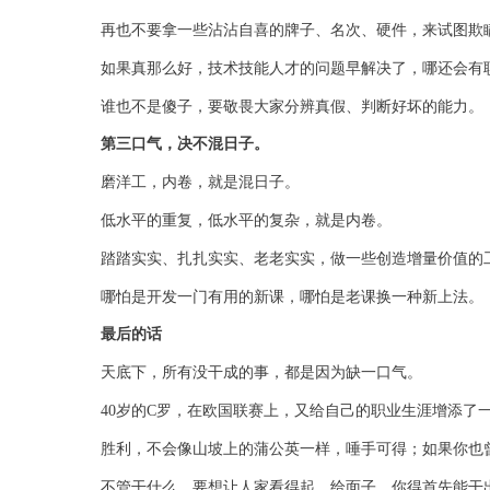
再也不要拿一些沾沾自喜的牌子、名次、硬件，来试图欺
如果真那么好，技术技能人才的问题早解决了，哪还会有
谁也不是傻子，要敬畏大家分辨真假、判断好坏的能力。
第三口气，决不混日子。
磨洋工，内卷，就是混日子。
低水平的重复，低水平的复杂，就是内卷。
踏踏实实、扎扎实实、老老实实，做一些创造增量价值的
哪怕是开发一门有用的新课，哪怕是老课换一种新上法。
最后的话
天底下，所有没干成的事，都是因为缺一口气。
40岁的C罗，在欧国联赛上，又给自己的职业生涯增添了
胜利，不会像山坡上的蒲公英一样，唾手可得；如果你也
不管干什么，要想让人家看得起、给面子，你得首先能干