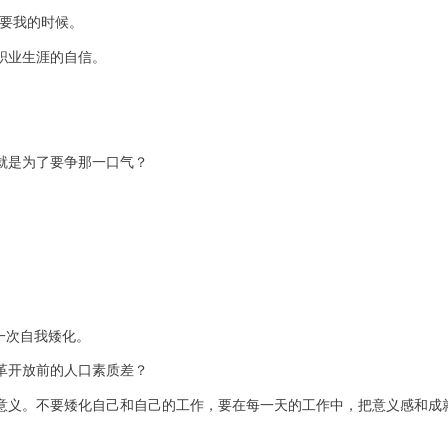
要我的时候。
职业生涯的自信。
就是为了要争那一口气？
一次自我矮化。
革开放前的人口素质差？
意义。不要矮化自己和自己的工作，要在每一天的工作中，把意义感和成