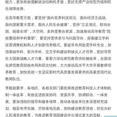
能力，更加有效缓解就业结构性矛盾，更好支撑产业转型升级和民
生保障改善。
在高等教育方面，要坚持“面向世界科技前沿、面向经济主战场、
面向国家重大需求、面向人民生命健康”，坚持“立足湖北、联动全
国、链接全球”，大空间、多跨度整合资源，加速推动高等教育“院
校重组和学科重塑”。要坚持需求牵引与问题导向，探索建立学科
设置调整机制和人才创新培养模式。要超常布局急需学科专业，加
强基础学科、新兴学科、交叉学科建设和拔尖人才培养，更好培育
壮大国家战略人才力量。要着力深化师范教育供给侧改革，全面优
化师范教育院校布局和层次结构，大力推动高水平大学开展教师培
养教育，加快造就一支适应新时代高质量发展要求的高素质现代化
教师队伍。
李殿勋要求，各地区、各相关部门要统筹推进教育科技人才体制机
制一体改革，有效促进政策协同、资源共享、协调联动、一体发
展。要加强组织领导和服务保障，推动各项改革任务深度研究谋
划、稳妥有序实施、尽快落地见效，加快建设教育强省，切实办好
人民满意的教育，为推进教育强国建设作出湖北更大的贡献。