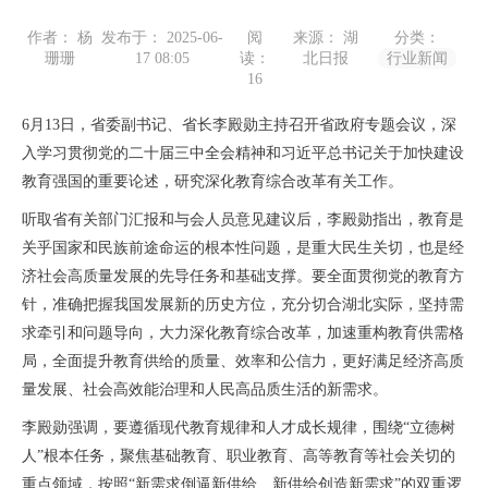
作者： 杨
发布于： 2025-06-
阅
来源： 湖
分类：
珊珊
17 08:05
读：
北日报
行业新闻
16
6月13日，省委副书记、省长李殿勋主持召开省政府专题会议，深
入学习贯彻党的二十届三中全会精神和习近平总书记关于加快建设
教育强国的重要论述，研究深化教育综合改革有关工作。
听取省有关部门汇报和与会人员意见建议后，李殿勋指出，教育是
关乎国家和民族前途命运的根本性问题，是重大民生关切，也是经
济社会高质量发展的先导任务和基础支撑。要全面贯彻党的教育方
针，准确把握我国发展新的历史方位，充分切合湖北实际，坚持需
求牵引和问题导向，大力深化教育综合改革，加速重构教育供需格
局，全面提升教育供给的质量、效率和公信力，更好满足经济高质
量发展、社会高效能治理和人民高品质生活的新需求。
李殿勋强调，要遵循现代教育规律和人才成长规律，围绕“立德树
人”根本任务，聚焦基础教育、职业教育、高等教育等社会关切的
重点领域，按照“新需求倒逼新供给、新供给创造新需求”的双重逻