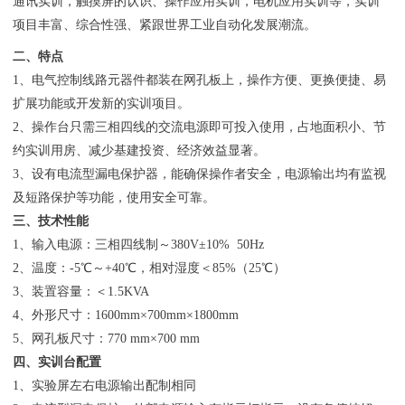
通讯实训，触摸屏的认识、操作应用实训，电机应用实训等，实训
项目丰富、综合性强、紧跟世界工业自动化发展潮流。
二、特点
1、电气控制线路元器件都装在网孔板上，操作方便、更换便捷、易
扩展功能或开发新的实训项目。
2、操作台只需三相四线的交流电源即可投入使用，占地面积小、节
约实训用房、减少基建投资、经济效益显著。
3、设有电流型漏电保护器，能确保操作者安全，电源输出均有监视
及短路保护等功能，使用安全可靠。
三、技术性能
1、输入电源：三相四线制～380V±10% 50Hz
2、温度：-5℃～+40℃，相对湿度＜85%（25℃）
3、装置容量：＜1.5KVA
4、外形尺寸：1600mm×700mm×1800mm
5、网孔板尺寸：770 mm×700 mm
四、实训台配置
1、实验屏左右电源输出配制相同