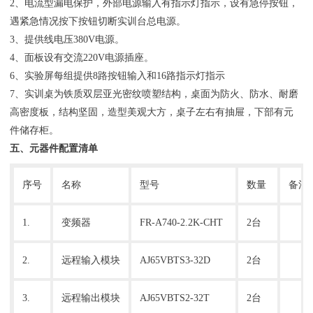
2、电流型漏电保护，外部电源输入有指示灯指示，设有急停按钮，
遇紧急情况按下按钮切断实训台总电源。
3、提供线电压380V电源。
4、面板设有交流220V电源插座。
6、实验屏每组提供8路按钮输入和16路指示灯指示
7、实训桌为铁质双层亚光密纹喷塑结构，桌面为防火、防水、耐磨
高密度板，结构坚固，造型美观大方，桌子左右有抽屉，下部有元
件储存柜。
五、元器件配置清单
序号
名称
型号
数量
备注
1.
变频器
FR-A740-2.2K-CHT
2台
2.
远程输入模块
AJ65VBTS3-32D
2台
3.
远程输出模块
AJ65VBTS2-32T
2台