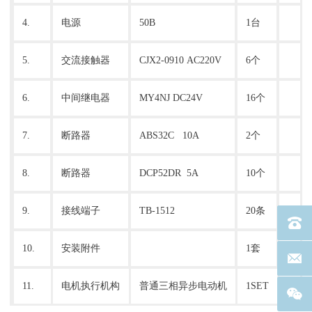
4.
电源
50B
1台
5.
交流接触器
CJX2-0910 AC220V
6个
6.
中间继电器
MY4NJ DC24V
16个
7.
断路器
ABS32C 10A
2个
8.
断路器
DCP52DR 5A
10个
9.
接线端子
TB-1512
20条
电话：40
10.
安装附件
1套
联系邮箱
11.
电机执行机构
普通三相异步电动机
1SET