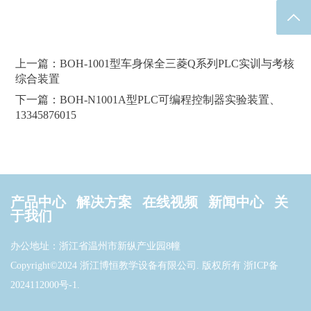
返回
上一篇：BOH-1001型车身保全三菱Q系列PLC实训与考核
综合装置
下一篇：BOH-N1001A型PLC可编程控制器实验装置、
13345876015
产品中心
解决方案
在线视频
新闻中心
关
于我们
办公地址：浙江省温州市新纵产业园8幢
Copyright©2024 浙江博恒教学设备有限公司. 版权所有
浙ICP备
2024112000号-1
.