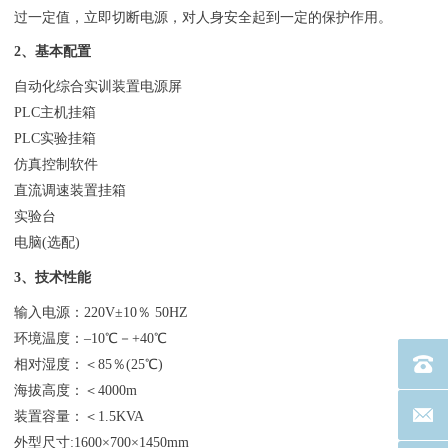
过一定值，立即切断电源，对人身安全起到一定的保护作用。
2、基本配置
自动化综合实训装置
电源屏
PLC主机挂箱
PLC实验挂箱
仿真控制软件
直流调速装置挂箱
实验台
电脑(选配)
3、技术性能
输入电源：220V±10％ 50HZ
环境温度：–10℃－+40℃
电话：40
相对湿度：＜85％(25℃)
海拔高度：＜4000m
联系邮箱
装置容量：＜1.5KVA
外型尺寸:1600×700×1450mm