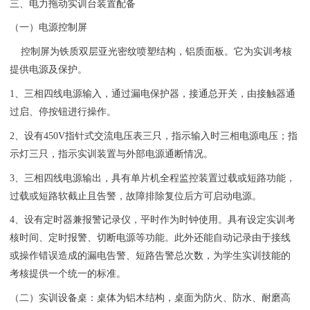
三、
电力拖动实训台
装置配备
（一）电源控制屏
控制屏为铁质双层亚光密纹喷塑结构，铝质面板。它为实训考核
提供电源及保护。
1、三相四线电源输入，通过漏电保护器，接通总开关，由接触器通
过启、停按钮进行操作。
2、设有450V指针式交流电压表三只，指示输入时三相电源电压；指
示灯三只，指示
实训装置
与外部电源通断情况。
3、三相四线电源输出，具有单片机全程监控装置过载或短路功能，
过载或短路软截止且告警，故障排除复位后方可启动电源。
4、设有定时器兼报警记录仪，平时作为时钟使用。具有设定
实训考
核
时间、定时报警、切断电源等功能。此外还能自动记录由于接线
或操作错误造成的漏电告警、短路告警总次数，为学生实训技能的
考核提供一个统一的标准。
（二）
实训设备
桌：桌体为铝木结构，桌面为防火、防水、耐磨高