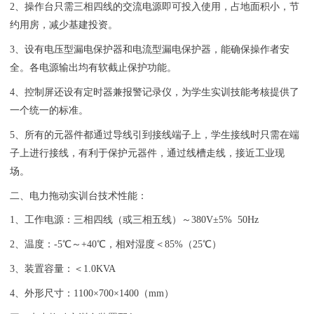
2、操作台只需三相四线的交流电源即可投入使用，占地面积小，节
约用房，减少基建投资。
3、设有电压型漏电保护器和电流型漏电保护器，能确保操作者安
全。各电源输出均有软截止保护功能。
4、控制屏还设有定时器兼报警记录仪，为学生实训技能考核提供了
一个统一的标准。
5、所有的元器件都通过导线引到接线端子上，学生接线时只需在端
子上进行接线，有利于保护元器件，通过线槽走线，接近工业现
场。
二、
电力拖动实训台
技术性能：
1、工作电源：三相四线（或三相五线）～380V±5% 50Hz
2、温度：-5℃～+40℃，相对湿度＜85%（25℃）
3、装置容量：＜1.0KVA
4、外形尺寸：1100×700×1400（mm）