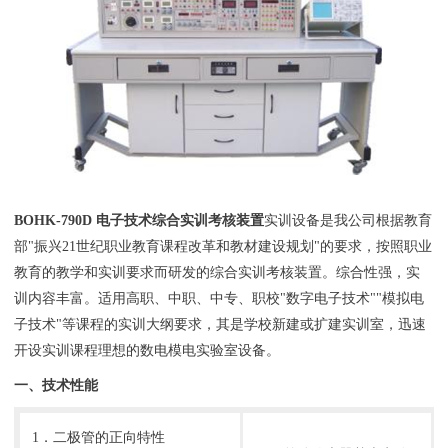
BOH
K-790D 电子技术综合实训考核装置
实训设备
是我公司根据教育
部"振兴21世纪职业教育课程改革和教材建设规划"的要求，按照职业
教育的教学和实训要求而研发的综合实训考核装置。综合性强，实
训内容丰富。适用高职、中职、中专、职校"数字电子技术""模拟电
子技术"等课程的实训大纲要求，其是学校新建或扩建实训室，迅速
开设实训课程理想的
数电模电实验室设备
。
一、技术性能
1．二极管的正向特性