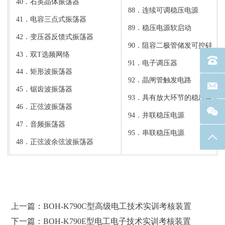
40．石英晶体振荡器
88．连续可调稳压电源
41．电容三点式振荡器
89．稳压电源软启动
42．变压器反馈式振荡器
90．阻容二极管储发可控硅
43．双T选频网络
电话：40
91．电子调压器
44．矩形波振荡器
92．晶闸管触发电路
联系邮箱
45．锯齿波振荡器
93．具有放大环节的稳压电源
46．正弦波振荡器
94．并联稳压电源
47．音频振荡器
95．串联稳压电源
返回
48．正弦波余弦波振荡器
上一篇：BOH-K790C型高级电工技术实训考核装置
下一篇：BOH-K790E型电工电子技术实训考核装置