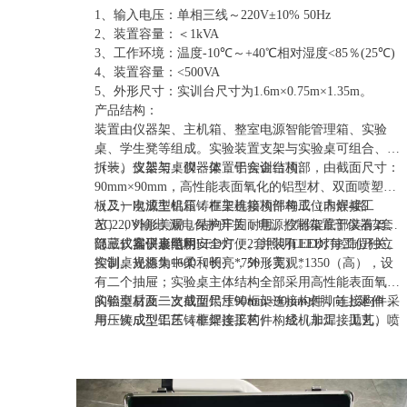
1、输入电压：单相三线～220V±10% 50Hz
2、装置容量：＜1kVA
3、工作环境：温度-10℃～+40℃相对湿度<85％(25℃)
4、装置容量：<500VA
5、外形尺寸：实训台尺寸为1.6m×0.75m×1.35m。
产品结构：
装置由仪器架、主机箱、整室电源智能管理箱、实验
桌、学生凳等组成。实验装置支架与实验桌可组合、可
拆装。支架与桌脚一体，铝合金结构。
（一）仪器架：仪器架置于实训台顶部，由截面尺寸：
90mm×90mm，高性能表面氧化的铝型材、双面喷塑钢
板及一次成型铝压铸框架连接构件构成（非焊接工
（二）电源主机箱：在主机箱顶部每工位内嵌4路
艺），外形美观，结构牢固耐用。仪器架底部装有2套
AC220V输出,漏电保护开关，电源控制箱置于仪器架下
隐藏式扁平形照明LED灯，2套照明LED灯每工位独立
部，仪器仪表电用安全方便。并装有LED灯控制开关。
（三）实训桌结构：
控制。光源集中柔和明亮，外形美观。
实训桌规格为1600（长）*750（宽）*1350（高），设
有二个抽屉；实验桌主体结构全部采用高性能表面氧化
的铝型材及一次成型铝压铸框架连接构件，连接构件采
实验桌后面二支截面尺寸90mm×90mm桌脚向上延伸，
用压铸成型工艺（非焊接工艺），经机加工、抛丸、喷
与一次成型铝压铸框架连接构件构成（非焊接工艺）牢
砂，表面静电喷涂工艺，安装方便、快捷，用户可自行
固的支架，与仪器架、电源控制箱组成一个完整的实训
DIY组装。桌体立柱采用工业铝型材成型工艺，表面氧
屏。
化处理，截面尺寸：90mm×90mm，四面带槽，槽宽约
8mm，端部装有注塑成型配套塑料堵头。桌面采用